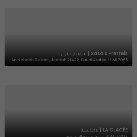
Sasa’s Pretzels | ساساز برتزل
7065 الصفا، An Nahdah District, Jeddah 21422, Saudi Arabia
LA GLACÉE | لاجلاسيه
H5MF+8QX الفيصلية، جدة السعودية