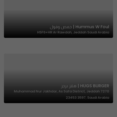
Hummus W Foul | حمص وفول
H5F6+HR Ar Rawdah, Jeddah Saudi Arabia
HUGS BURGER | هقز برجر
7270 Muhammad Nur Jakhdar, As Safa District, Jeddah
23453 3597, Saudi Arabia