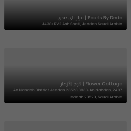
Pearls By Dede | بيرلز باي ديدي
J438+RV2 Ash Shati, Jeddah Saudi Arabia
Flower Cottage | كوخ الأزهار
2497 An Nahdah District Jeddah 23523 8833، An Nahdah,
Jeddah 23523, Saudi Arabia