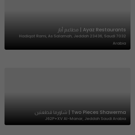
Ayaz Restaurants | مطاعم أياز
7032 Hadiqat Rami, As Salamah, Jeddah 23436, Saudi
Arabia
Two Pieces Shawerma | شاورما قطعتين
J62P+XV Al-Manar, Jeddah Saudi Arabia