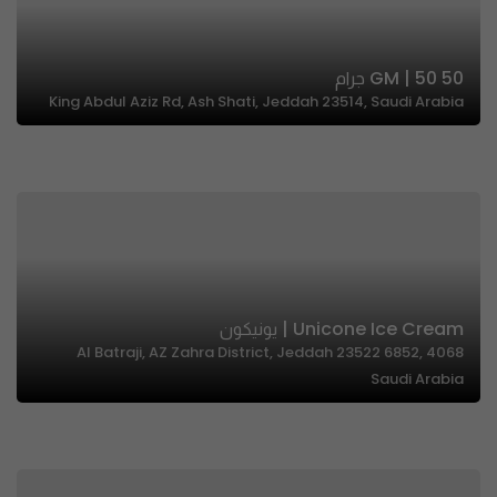
50 GM | 50 جرام
King Abdul Aziz Rd, Ash Shati, Jeddah 23514, Saudi Arabia
Unicone Ice Cream | يونيكون
4068 Al Batraji, AZ Zahra District, Jeddah 23522 6852,
Saudi Arabia