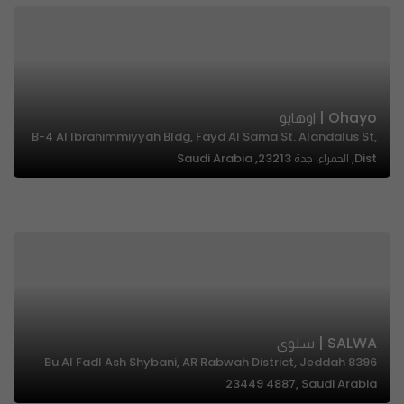
Ohayo | اوهايو
B-4 Al Ibrahimmiyyah Bldg, Fayd Al Sama St. Alandalus St,
Dist, الحمراء، جدة 23213, Saudi Arabia
SALWA | سلوى
8396 Bu Al Fadl Ash Shybani, AR Rabwah District, Jeddah
23449 4887, Saudi Arabia