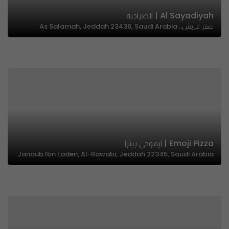
Al Sayadiyah | الصيادية
صقر قريش،، As Salamah, Jeddah 23436, Saudi Arabia
Emoji Pizza | ايموجي بيتزا
Janoub Ibn Laden, Al-Rawabi, Jeddah 22345, Saudi Arabia