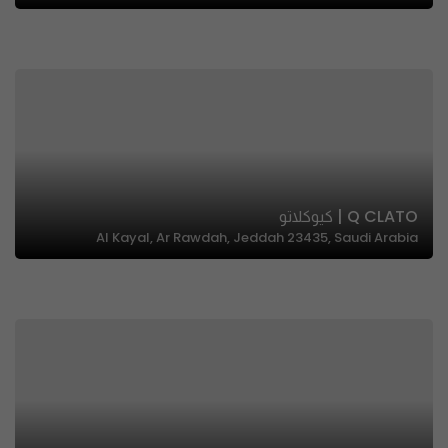
Q CLATO | كيوكلاتو
Al Kayal, Ar Rawdah, Jeddah 23435, Saudi Arabia