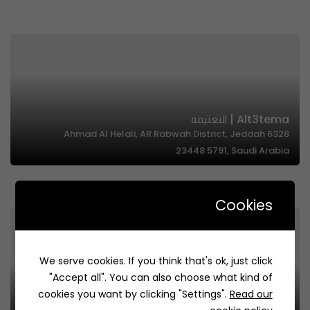
Alt3tema | التعتيمه
6328 Ahmad Al Helali, AR Rabwah District, Jeddah
23448 5791, Saudi Arabia
Cookies
We serve cookies. If you think that's ok, just click
"Accept all". You can also choose what kind of
cookies you want by clicking "Settings".
Read our
Golden Spoon | قولدن سبون