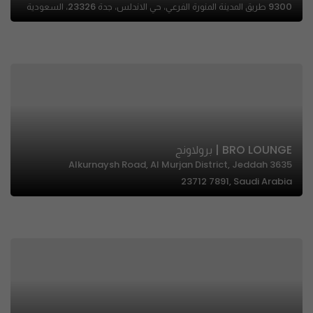
9300 طريق المدينة المنورة الفرعي، حي الاندلس، جدة 23326، السعودية
BRO LOUNGE | برولاونج
3635 Alkurnaysh Road, Al Murjan District, Jeddah
23712 7891, Saudi Arabia