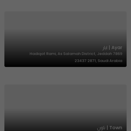
Ayar | ايار
7869 Hadiqat Rami, As Salamah District, Jeddah
23437 2871, Saudi Arabia
Town | تاون