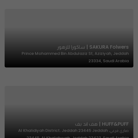
SAKURA Folwers | ساكورا للزهور
Prince Mohammed Bin Abdulaziz St, Aziziyah, Jeddah
23334, Saudi Arabia
HUFF&PUFF | هف اند بف
صاري فرعي، Al Khalidiyah District، Jeddah 23445 Jeddah
23445, Al Khalidiyyah, Jeddah 23423, Saudi Arabia