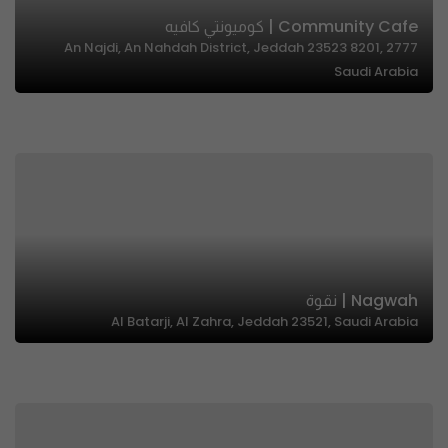
Community Cafe | كوميونتي كافيه
2777 An Najdi, An Nahdah District, Jeddah 23523 8201,
Saudi Arabia
Nagwah | نقوة
Al Batarji, Al Zahra, Jeddah 23521, Saudi Arabia