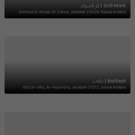
Grill Mark | اثر الشواء
Ahmad Al Attas, Al Zahra, Jeddah 23425, Saudi Arabia
Batlaat | بتلات
G5C6+J6Q, Al-Hamra'a, Jeddah 23212, Saudi Arabia