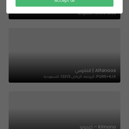
Green Box – جرين بوكس
Accept all
7360 شارع الامير ناصر بن فرحان، صلاح الدين، الرياض
12434 3202، السعودية
Alfanoos | الفانوس
PQR5+6JX، الروضة، الرياض 13213، السعودية
Kimono – كيمونو