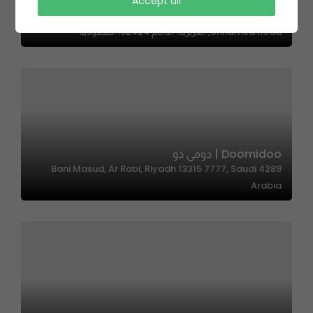
Accept all
Indian Kitchen | المطبخ الهندي
Unnamed Road, العزيزية، الدمام 32424، السعودية
Doomidoo | دومي دو
4289 Bani Masud, Ar Rabi, Riyadh 13315 7777, Saudi
Arabia