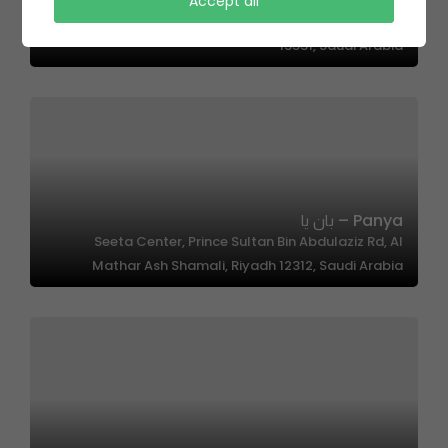
Self Made | سلف ميد
Accept all
طريق الأمير سعود بن عبدالله بن جلوي، Al Qirawan, Riyadh
13531, Saudi Arabia
Panya – بان يا
Seeta Center, Prince Sultan Bin Abdulaziz Rd, Al
Mathar Ash Shamali, Riyadh 12312, Saudi Arabia