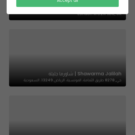
Bonzai Japanese Grill – بونزاي
Accept all
South Tottenham Railway Station, Charing Cross,
London WC2N 5DU, UK
Shawarma Jalilah | شاورما جليلة
حي, 8278 طريق الثمامة، المونسية، الرياض 13249، السعودية