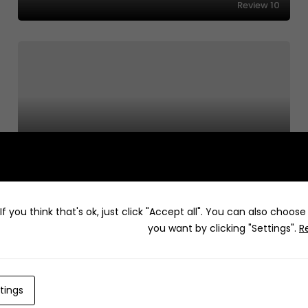
Review
10
Euphoria Way | يوفوريا وي
Review
5
f you think that's ok, just click "Accept all". You can also choos
you want by clicking "Settings".
R
tings
Coffee Zahma| زحمه كافيه
Review
5