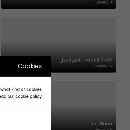
Review
0
Jathel Café | قهوة جذل
Cookies
Review
15
e what kind of cookies
ead our cookie policy
Buna | بنة
Review
5