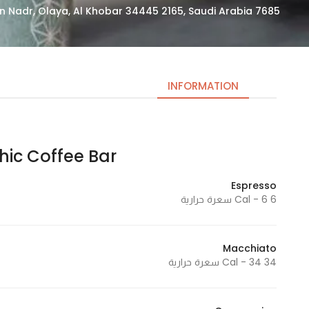
7685 Firas Ibn an Nadr, Olaya, Al Khobar 34445 2165, Saudi Arabia
INFORMATION
Chic Coffee Bar | شيك كوفي 
Necessary
These
Espresso
cookies
6 Cal - 6 سعرة حرارية
are not
optional.
They are
Macchiato
needed
34 Cal - 34 سعرة حرارية
for the
website to
function.