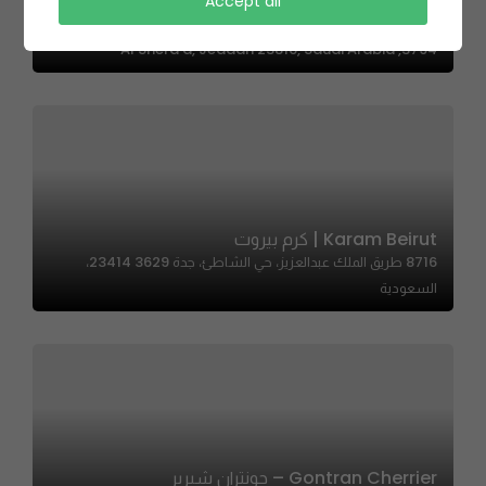
Accept all
Patty & More | باتي اند مور
3794, Al Shera'a, Jeddah 23816, Saudi Arabia
Karam Beirut | كرم بيروت
8716 طريق الملك عبدالعزيز، حي الشاطئ، جدة 23414 3629،
السعودية
Gontran Cherrier – جونتران شيرير