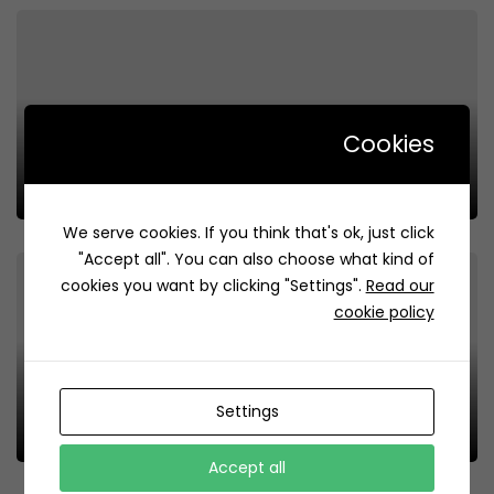
Cookies
My Life Coffee | ماي لايف كافيه
Review
303
We serve cookies. If you think that's ok, just click
"Accept all". You can also choose what kind of
cookies you want by clicking "Settings".
Read our
cookie policy
Settings
Mihimihi | ميهي ميهي
Review
207
Accept all