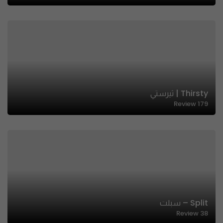
Thirsty | ثيرستي
Review
179
Split – سبلت
Review
38