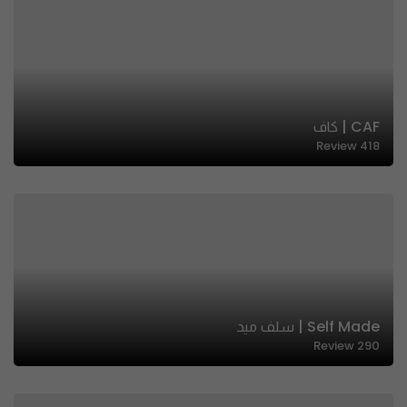
CAF | كاف
Review
418
Self Made | سلف ميد
Review
290