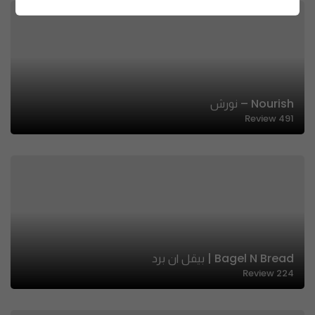
Nourish – نورش
Review
491
Bagel N Bread | بيقل ان برد
Review
224