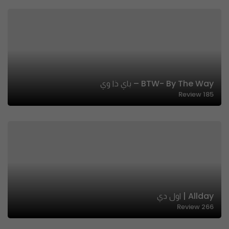
BTW- By The Way – باي ذا وي
Review
185
Allday | اول دي
Review
266