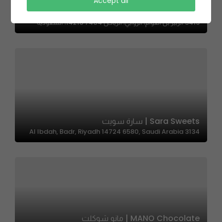
Accept all
Samboso | سمبوسو
3419 الزبير بن العوام، الروابي، الرياض 14216 7404، السعودية
Sara Sweets | سارة سويت
3134 Al Ibdah, Badr, Riyadh 14724 6580, Saudi Arabia
MANO Chocolate | مانو شوكلت