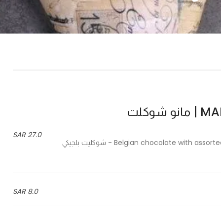
شوكلت
27.0 SAR
Belgian chocolate with assorted fillings: thyme, cardamom, hazelnut, coffee, violin, lotus - شوكليت بلجيكي
8.0 SAR