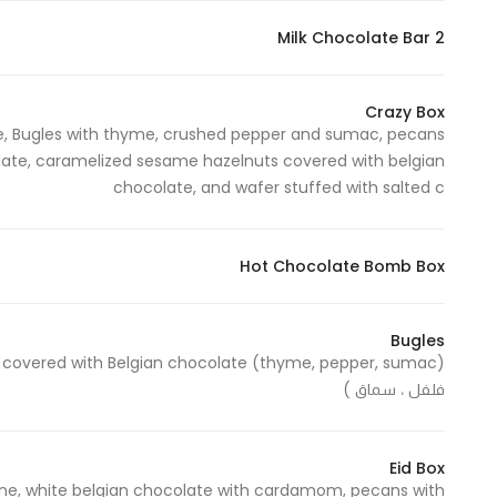
In order for
Milk Chocolate Bar 2
our website
to perform
as well as
Crazy Box
te, Bugles with thyme, crushed pepper and sumac, pecans
possible
late, caramelized sesame hazelnuts covered with belgian
during your
chocolate, and wafer stuffed with salted c
visit. If you
refuse
these
Hot Chocolate Bomb Box
cookies,
some
functionality
Bugles
will
disappear
فلفل ، سماق )
from the
website.
Eid Box
etine, white belgian chocolate with cardamom, pecans with