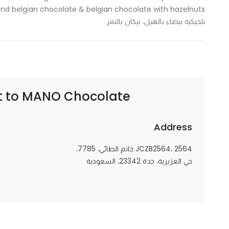
Marketing
بلجيكية بيضاء بالهيل، بيكان بالتمر
By sharing
your
interests and
behavior as
you visit our
site, you
MANO Chocolate | مانو شوكلت
t to
increase the
chance of
Address
seeing
personalized
JCZB2564، 2564 حاتم الطائي، 7785،
content and
حي العزيزية، جدة 23342، السعودية
offers.