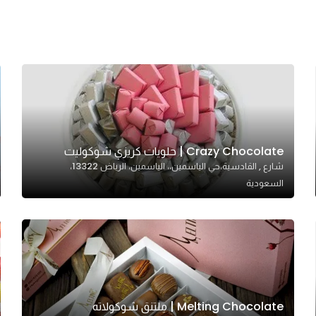
Crazy Chocolate | حلويات كريزي شوكوليت
شارع , القادسية،حي الياسمين،، الياسمين، الرياض 13322،
السعودية
Melting Chocolate | مِلتنق شوكولاته