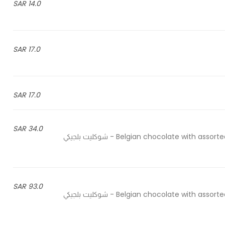
14.0 SAR
17.0 SAR
17.0 SAR
34.0 SAR
Belgian chocolate with assorted fillings: thyme, cardamom, hazelnut, coffee, violin, lotus - شوكليت بلجيكي
93.0 SAR
Belgian chocolate with assorted fillings: thyme, cardamom, hazelnut, coffee, violin, lotus - شوكليت بلجيكي