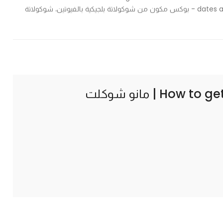
dates and belgian chocolate & belgian chocolate with hazelnuts - بوكس مكون من شوكولاتة بلجيكية بالفيوتين، شوكولاتة
How to ge