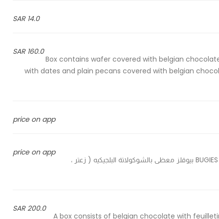
14.0 SAR
160.0 SAR
Box contains wafer covered with belgian chocola
with dates and plain pecans covered with belgian choco
price on app
price on app
BUGIES covered with Belgian chocolate (thyme, pepper, sumac) بيوقلز معظى بالشوكولاتة البلجيكيه ( زعتر ،
200.0 SAR
A box consists of belgian chocolate with feuill