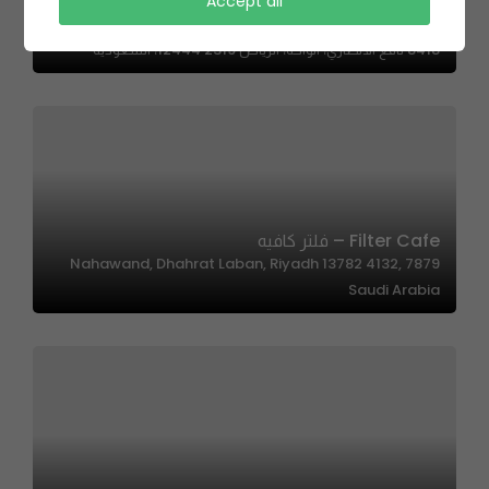
Accept all
4 Apple Bakery – فور ابل بيكري
8418 نافع الانصاري، الواحة، الرياض 12444 2319، السعودية
Filter Cafe – فلتر كافيه
7879 Nahawand, Dhahrat Laban, Riyadh 13782 4132,
Saudi Arabia