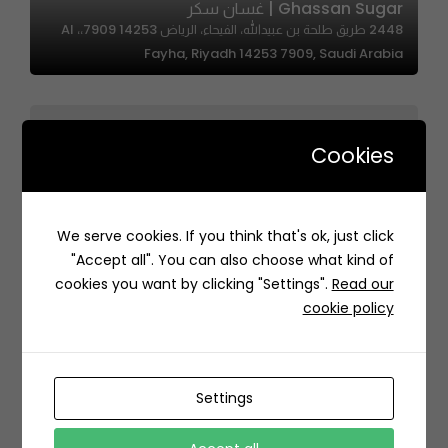
Ghassan Sugar | غسان سكر
2448 طريق طلحة بن عبيدالله، الفيحاء، الرياض 14253 7909،، Al
Fayha, Riyadh 14253 7909, Saudi Arabia
Cookies
We serve cookies. If you think that's ok, just click
Also| أولسو
"Accept all". You can also choose what kind of
7720 No. 48, Al Olaya, Riyadh 12212, Saudi Arabia
cookies you want by clicking "Settings".
Read our
cookie policy
Settings