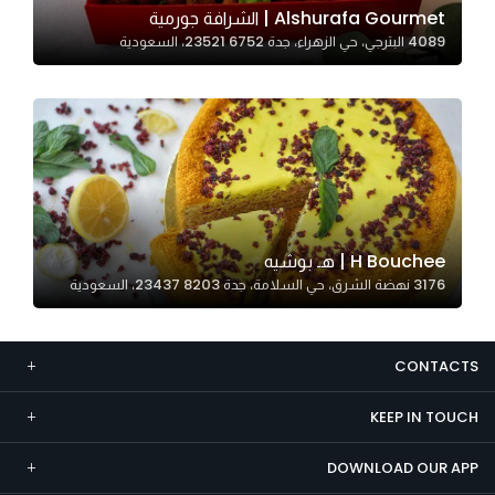
Alshurafa Gourmet | الشرافة جورمية
Marketing
4089 البترجي، حي الزهراء، جدة 23521 6752، السعودية
By sharing
your
interests and
behavior as
you visit our
site, you
increase the
chance of
H Bouchee | هـ بوشيه
seeing
3176 نهضة الشرق، حي السلامة، جدة 23437 8203، السعودية
personalized
content and
offers.
CONTACTS
KEEP IN TOUCH
DOWNLOAD OUR APP