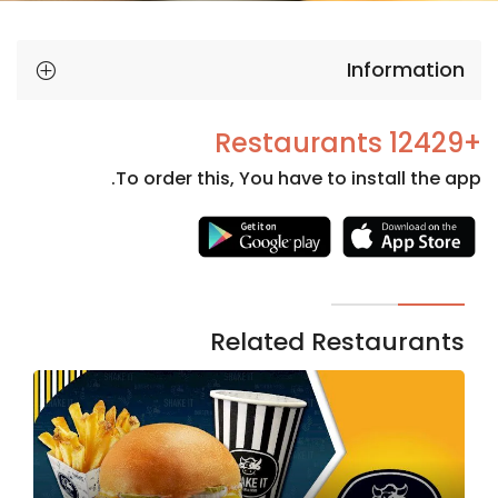
Information
+12429 Restaurants
To order this, You have to install the app.
Necessary
These
cookies
are not
Related Restaurants
optional.
They are
needed
for the
website to
function.