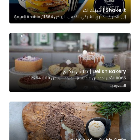
Shake It | شيك ات
إلى, الطريق الدائري الشرقي، القدس، الرياض 11564, Saudi Arabia
Statistics
In order for
us to
improve
the
website's
functionality
Delish Bakery | ديلش بيكري
and
8065 الأمير احمد بن عبدالعزيز، الورود، الرياض 12254 3118،
structure,
السعودية
based on
how the
website is
used.
Experience