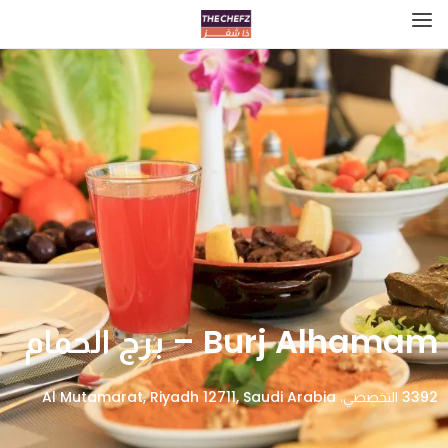
Burj Alhamam – برج الحمام
3392 التخصصي، Al Mutamarat, Riyadh 12711, Saudi Arabia