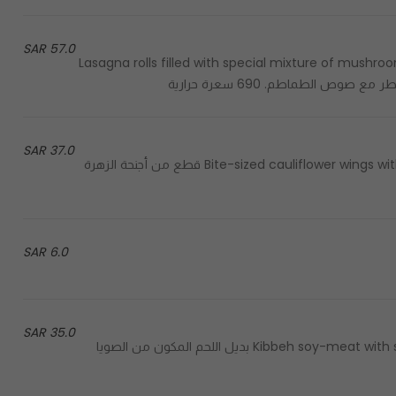
57.0 SAR
Lasagna rolls filled with special mixture of mushro
37.0 SAR
Bite-sized cauliflower wings with spicy buffalo sauce, served with a side of chips. 680 cal قطع من أجنحة الزهرة
6.0 SAR
35.0 SAR
Kibbeh soy-meat with special seasoning filled with creamy vegan cheese.417cal بديل اللحم المكون من الصويا