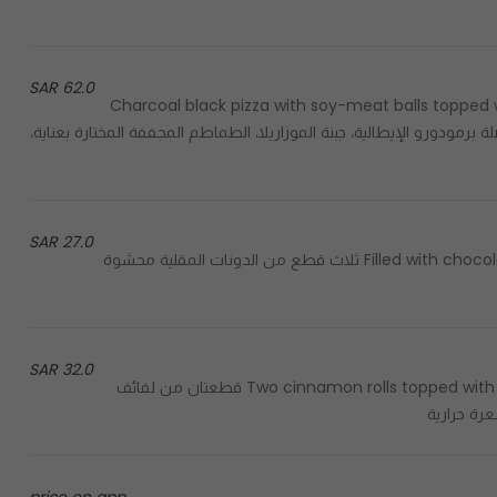
62.0 SAR
Charcoal black pizza with soy-meat balls toppe
م جوز الهند، صلصلة برمودورو الإيطالية، جبنة الموزاريلا، الطماطم المجففة المختارة بعناية،
27.0 SAR
Filled with chocolate hazelnut sauce, topped with powdered sugar. 630 cal ثلاث قطع من الدونات المقلية محشوة
32.0 SAR
Two cinnamon rolls topped with vegan creamy drizzle made out of coconut milk. 470 cal قطعتان من لفائف