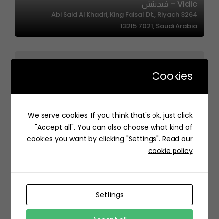
Vidic – فيديتش
3264 Abi Said Al Khadri, King Faisal Dt., Riyadh
13215 7021, Saudi Arabia
Cookies
We serve cookies. If you think that's ok, just click
Java Time | جافا تايم
"Accept all". You can also choose what kind of
RM88+V7 الياسمين، الرياض السعودية
cookies you want by clicking "Settings".
Read our
cookie policy
Settings