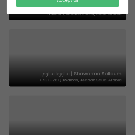
Koshari Station | كشري ستيشن
Accept all
7114 شارع أبي ذر الغفاري، حي النسيم، جدة 23234 4236،، An
Naseem, Jeddah 23234, Saudi Arabia
Shawarma Salloum | شاورما سلوم
F7GF+26 Quwaizah, Jeddah Saudi Arabia