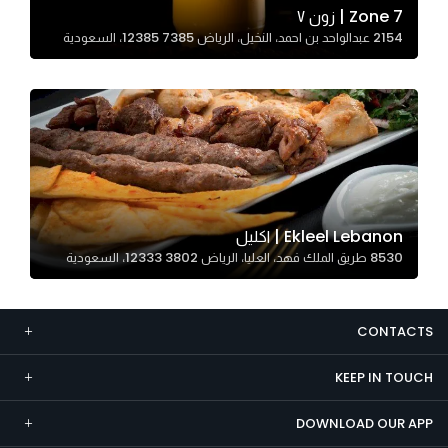
Zone 7 | زون ٧
Marketing
2154 عبدالواحد بن احمد، النخيل، الرياض 12385 7385، السعودية
By sharing
your
interests and
behavior as
you visit our
site, you
increase the
chance of
Ekleel Lebanon | اكليل
seeing
8530 طريق الملك فهد، العليا، الرياض 12333 3802، السعودية
personalized
content and
offers.
CONTACTS
KEEP IN TOUCH
DOWNLOAD OUR APP