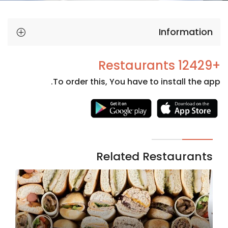
Information
+12429 Restaurants
To order this, You have to install the app.
Necessary
These
cookies
are not
Related Restaurants
optional.
They are
needed
for the
website to
function.