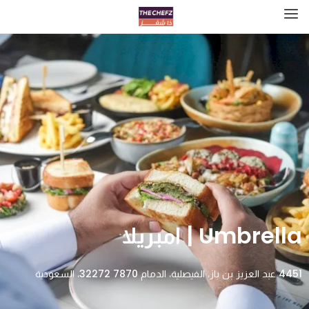
Umbrella | امبريلا
4451 عبد العزيز بن باز، الفيصلية، الدمام 32272 7870، السعودية