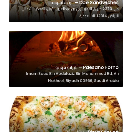
Doe Sandwiches – دو ساندوتشز
حي, 2373 طريق الأمير تركي بن عبدالعزيز الأول، المعذر الشمالي،
الرياض 12314، السعودية
Statistics
In order for
us to
improve
the
website's
functionality
Paesano Forno – بايزانو فورنو
and
Imam Saud Bin Abdulaziz Bin Mohammed Rd, An
structure,
Nakheel, Riyadh 00966, Saudi Arabia
based on
how the
website is
used.
Experience