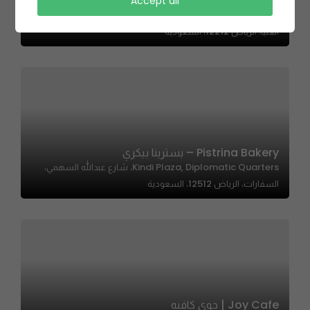
LA RUSTICA Pizzeria – لا روستيكا
Accept all
Unit: 66 Postal Code : 7720، 3172 - 48 شارع وادي الارطاوي،
العليا، الرياض 12212، السعودية
Pistrina Bakery – بسترينا بيكري
Kindi Plaza, Diplomatic Quarters، شارع عبدالله السهمي،
السفارات، الرياض 12512، السعودية
Joy Cafe | جوي كافيه