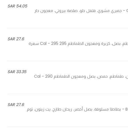
54.05 SAR
Grilled shrimp, mixed pell pepper, Beiruty sauce, chili paste - جمبري مشوي، فلفل حلو، صلصة بيروتي، معجون حار
27.6 SAR
Okra, tomato, onion, coriander, tomato paste - بامية، طماطم، بصل، كزبرة ومعجون الطماطم 295 Cal - 295 سعرة
33.35 SAR
Eggplant, tomato, chickpeas, onion, tomato paste - باذنجان، طماطم، حمص، بصل ومعجون الطماطم 290 Cal -
27.6 SAR
Boiled potato, green onion, fresh basil, olive oil, grilled garlic - بطاطا مسلوقة، بصل أخضر، ريحان طازج، يت زيتون، ثوم