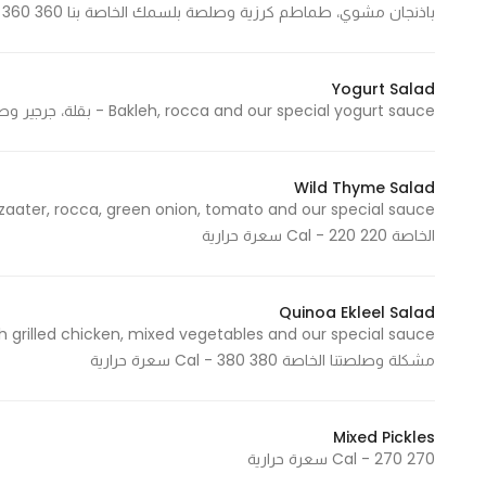
باذنجان مشوي، طماطم كرزية وصلصة بلسمك الخاصة بنا 360 Cal- 360 سعرة حرارية
In order for
our website
to perform
Yogurt Salad
as well as
Bakleh, rocca and our special yogurt sauce - بقلة، جرجير وصلصة الزبادي الخاصة 315 Cal - 315 سعرة حرارية
possible
during your
visit. If you
Wild Thyme Salad
refuse
الخاصة 220 Cal - 220 سعرة حرارية
these
cookies,
some
Quinoa Ekleel Salad
functionality
will
مشكلة وصلصتنا الخاصة 380 Cal - 380 سعرة حرارية
disappear
from the
website.
Mixed Pickles
270 Cal - 270 سعرة حرارية