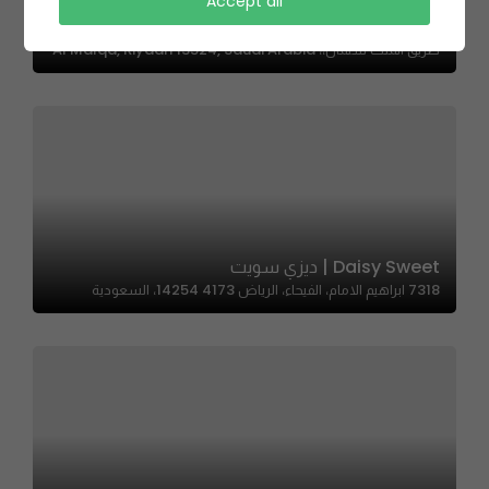
Accept all
Drip Coffee – القهوة المقطرة
طريق الملك سلمان،، Al Malqa, Riyadh 13524, Saudi Arabia
Daisy Sweet | ديزي سويت
7318 ابراهيم الامام، الفيحاء، الرياض 14254 4173، السعودية