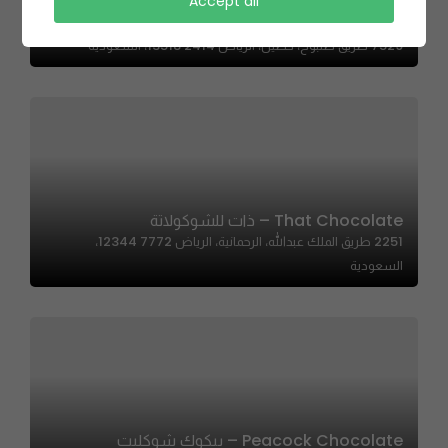
Accept all
AOJChocolate | أوج للشكولاتة
7529 طريق صلبوخ، حطين، الرياض 13518 2414، السعودية
That Chocolate – ذات للشوكولاتة
2251 طريق الملك عبدالله، الرحمانية، الرياض 12344 7772،
السعودية
Peacock Chocolate – بيكوك شوكليت