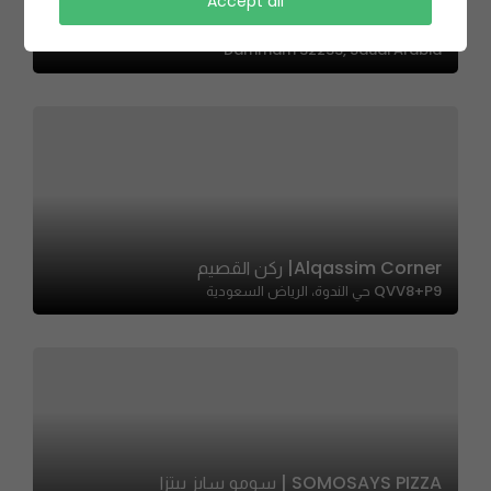
Scatteres | سكاترز
Accept all
9199 King Faisal Ibn Abd Al Aziz, Al Tubayshi, 3103,
Dammam 32233, Saudi Arabia
Alqassim Corner| ركن القصيم
QVV8+P9 حي الندوة، الرياض السعودية
SOMOSAYS PIZZA | سومو سايز بيتزا