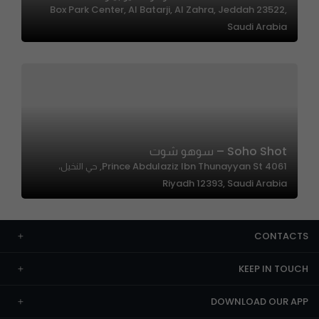
Box Park Center, Al Batarji, Al Zahra, Jeddah 23522,
Saudi Arabia
Soho Shot – سوهو شوت
4061 Prince Abdulaziz Ibn Thunayyan St, حي النخيل،
Riyadh 12393, Saudi Arabia
CONTACTS
KEEP IN TOUCH
DOWNLOAD OUR APP