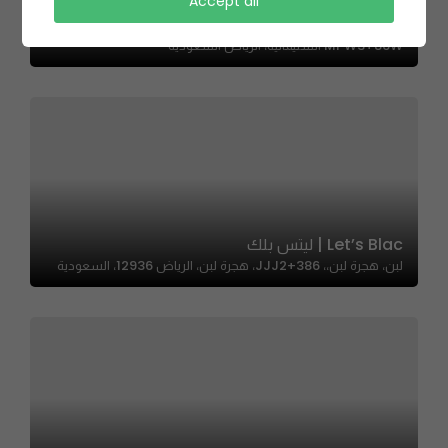
Accept all
AlSaudi – المطعم السعودي
MPW3+86W السليمانية، الرياض السعودية
Let’s Blac | ليتس بلك
لبن، هجرة لبن،، JJJ2+386، هجرة لبن، الرياض 12936، السعودية