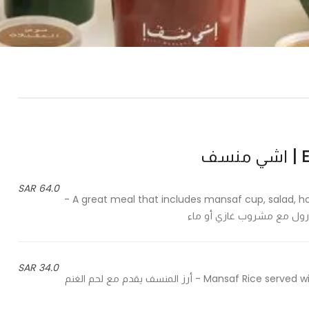
ف
64.0 SAR
A great meal that includes mansaf cup, salad, hot appetizers kibbeh and spring roll with soft drink or water -
 رول مع مشروب غازي أو ماء
34.0 SAR
Mansaf Rice served with lamb and garnished in pine seeds, almond and parsley - أرز المنسف يقدم مع لحم الغنم