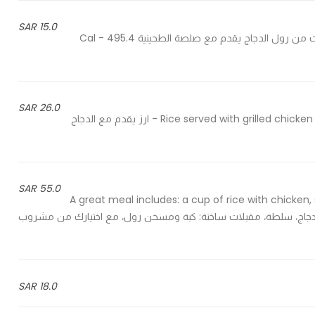
15.0 SAR
Three piece of chicken roll served with tahina sauce - ثلاث من رول الدجاج يقدم مع صلصة الطحينية 495.4 Cal -
26.0 SAR
Rice served with grilled chicken and fried onions on the side with pickles and tahini sauce - ارز يقدم مع الدجاج
55.0 SAR
A great meal includes: a cup of rice with chicken,
ئعة تشمل: كوب أرز مع دجاج، سلطة، مقبلات ساخنة: كبة ومسخن رول، مع اختيارك من مشروب
18.0 SAR