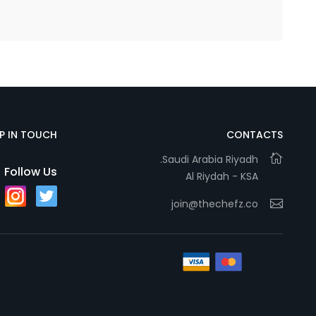
EP IN TOUCH
CONTACTS
Saudi Arabia Riyadh.
Follow Us
Al Riydah - KSA
join@thechefz.co