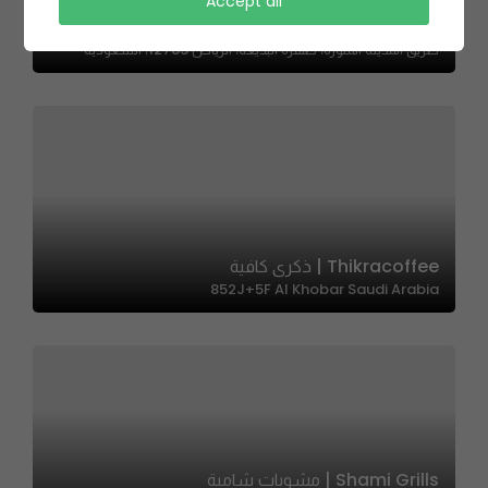
Accept all
PIZZARATTI | بيتزاراتي
طريق المدينة المنورة، ظهرة البديعة، الرياض 12783، السعودية
Thikracoffee | ذكرى كافية
852J+5F Al Khobar Saudi Arabia
Shami Grills | مشويات شامية