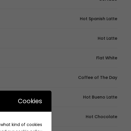
Hot Spanish Latte
Hot Latte
Flat White
Coffee of The Day
Hot Bueno Latte
Cookies
Hot Chocolate
e what kind of cookies