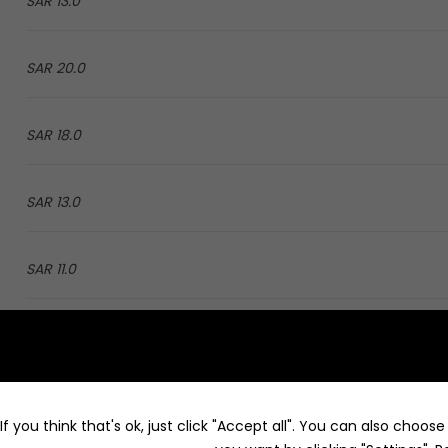
13.0 SAR
20.0 SAR
18.0 SAR
13.0 SAR
11.0 SAR
20.0 SAR
18.0 SAR
f you think that's ok, just click "Accept all". You can also choos