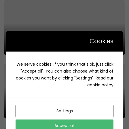
Cookies
Samia’s Dish | صحن ساميه
Review
48
We serve cookies. If you think that's ok, just click
"Accept all". You can also choose what kind of
cookies you want by clicking "Settings".
Read our
cookie policy
Tmaya | تمايا
Settings
Review
55
Accept all