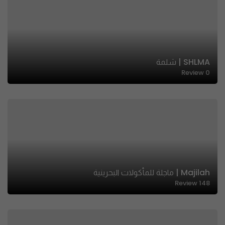
SHLMA | شلمة
Review
0
Majilah | ماجلة للمأكولات البحرينية
Review
148