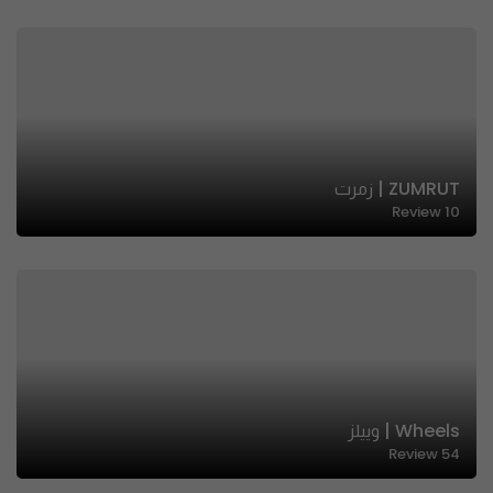
ZUMRUT | زمرت
Review
10
Wheels | وييلز
Review
54