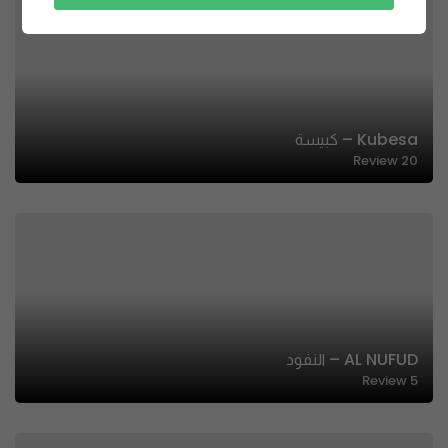
Kubesa – كبيسة
Review
20
AL NUFUD – النفود
Review
5