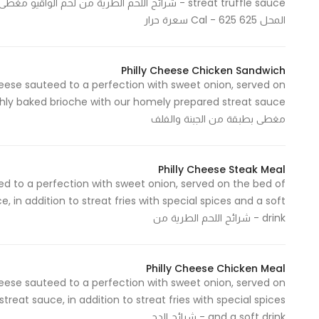
streat truffle sauce - شرائح اللحم الطرية من لحم
المحل 625 Cal - 625 سعرة حرار
Statistics
In order for
Philly Cheese Chicken Sandwich
eese sauteed to a perfection with sweet onion, served on
us to
improve
مغطى بطبقة من الجبنة والفلف
the
website's
functionality
Philly Cheese Steak Meal
and
 to a perfection with sweet onion, served on the bed of
structure,
 in addition to streat fries with special spices and a soft
based on
drink - شرائح اللحم الطرية من
how the
website is
used.
Philly Cheese Chicken Meal
eese sauteed to a perfection with sweet onion, served on
reat sauce, in addition to streat fries with special spices
Experience
and a soft drink - شرائح الدج