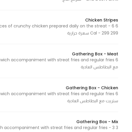
In order for
our website
Chicken Stripes
to perform
as well as
299 Cal - 299 سعرة حرارية
possible
during your
visit. If you
Gathering Box - Meat
refuse
these
مع البطاطس العادية
cookies,
some
functionality
Gathering Box - Chicken
will
ستريت مع البطاطس العادية
disappear
from the
website.
Gathering Box - Mix