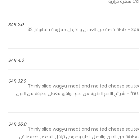
2.0 SAR
Special blend of honey and mustard mixed with mayonnaise - خلطة خاصة من العسل والخردل ممزوجة بالمايونيز 32
4.0 SAR
32.0 SAR
Thinly slice wagyu meat and melted cheese sauteed
freshly baked brioche with our homely prepared streat sauce - شرائح اللحم الطرية من لحم الواقيو مغطى بطبقة من الجبن
36.0 SAR
Thinly slice wagyu meat and melted cheese sauteed
 الواقيو مغطى بطبقة من الجبن والبصل الحلو وصوص ترافل المحضر خصيصا في