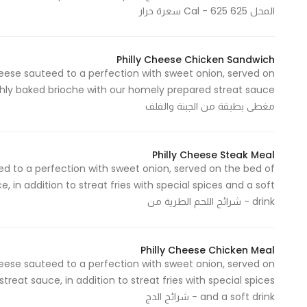
المحل 625 Cal - 625 سعرة حرار
Philly Cheese Chicken Sandwich
eese sauteed to a perfection with sweet onion, served on
مغطى بطبقة من الجبنة والفلف
Philly Cheese Steak Meal
 to a perfection with sweet onion, served on the bed of
 in addition to streat fries with special spices and a soft
drink - شرائح اللحم الطرية من
Philly Cheese Chicken Meal
eese sauteed to a perfection with sweet onion, served on
reat sauce, in addition to streat fries with special spices
and a soft drink - شرائح الدج