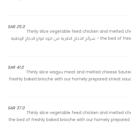
25.0 SAR
Thinly slice vegetable feed chicken and melted ch
the bed of freshly baked brioche with our homely prepared streat sauce - شرائح الدجاج الطرية من اجود انواع الدجاج الوطنية
41.0 SAR
Thinly slice wagyu meat and melted cheese Sauteed
freshly baked brioche with our homely prepared streat sauce,
37.0 SAR
Thinly slice vegetable feed chicken and melted ch
the bed of freshly baked brioche with our homely prepared st