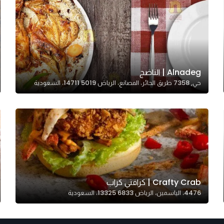
Alnadeg | الناضج
حي, 7358 طريق الحائر، المصانع، الرياض 14711 5019، السعودية
Crafty Crab | كرافتي كراب
4476، الياسمين، الرياض 13325 6833، السعودية