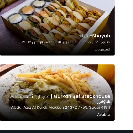
Shayah- شايه
طريق الأمير محمد بن عبدالعزيز، السليمانية، الرياض 12332،
السعودية
Gurkan Şef Steakhouse | قوركان شيف ستيك
هاوس
4184 Abdul Aziz Al Kurdi, Makkah 24372 7759, Saudi
Arabia