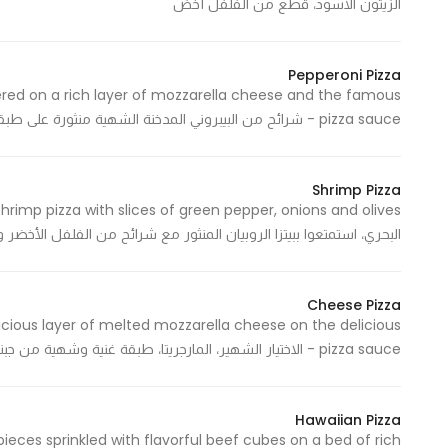
الزيتون الأسود، قطع من الفلفل أخض
Statistics
Pepperoni Pizza
ered on a rich layer of mozzarella cheese and the famous
In order for
pizza sauce - شرائح من البيبروني المدخنة الشهية منثورة على طبقة غنية من جبنة الموزاريلا وصوص البيتزا الشهير
us to
improve
the
Shrimp Pizza
website's
functionality
البحري، استمتعوا ببيتزا الروبيان المنثور مع شرائح من الفلفل الأخضر 
and
structure,
based on
Cheese Pizza
how the
icious layer of melted mozzarella cheese on the delicious
website is
pizza sauce - الاختيار الشهير، المارجريتا، طبقة غنية وشهية من جبنة الموزاريلا الذائبة على صوص البيتزا اللذيذ
used.
Hawaiian Pizza
pieces sprinkled with flavorful beef cubes on a bed of rich
Experience