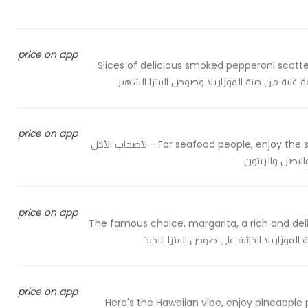
price on app
Slices of delicious smoked pepperoni scatt
price on app
For seafood people, enjoy the shrimp pizza with slices of green pepper, onions and olives - لأصحاب الأكل
والبصل والزيتون
price on app
The famous choice, margarita, a rich and del
price on app
Here's the Hawaiian vibe, enjoy pineapple 