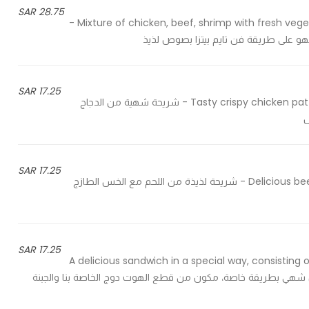
28.75 SAR
Mixture of chicken, beef, shrimp with fresh vegetables, cooked on fun time pizza way in a delicious sauce -
هو على طريقة فن تايم بيتزا بصوص لذيذ
17.25 SAR
Tasty crispy chicken patty, fresh lettuce, tomato, topped with cheese and pickles - شريحة شهية من الدجاج
ل
17.25 SAR
Delicious beef patty, lettuce, tomato, topped with cheese and pickles - شريحة لذيذة من اللحم مع الخس الطازج
17.25 SAR
A delicious sandwich in a special way, consistin
a special mixture and fresh d - ساندوتش شهي بطريقة خاصة، مكون من قطع الهوت دوج الخاصة بنا والجبنة