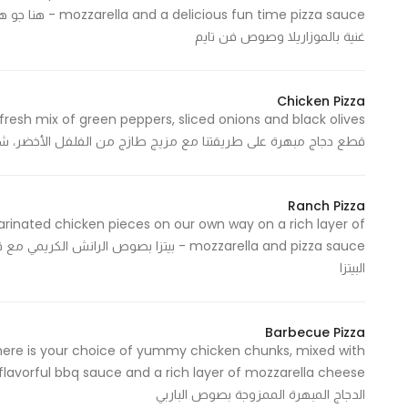
 time pizza sauce
In order for
غنية بالموزاريلا وصوص فن تايم
our website
to perform
as well as
Chicken Pizza
possible
during your
قطع دجاج مبهرة على طريقتنا مع مزيج طازج من الفلفل الأخضر، شرا
visit. If you
refuse
these
Ranch Pizza
arinated chicken pieces on our own way on a rich layer of
cookies,
mozzarella and pizza sauce - بيتزا بصوص ا
some
البيتزا
functionality
will
disappear
Barbecue Pizza
from the
 here is your choice of yummy chicken chunks, mixed with
website.
الدجاج المبهرة الممزوجة بصوص الباربي