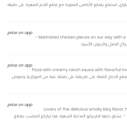
mozzarella and a delicious fun - هنا جو هاواي، استمتع بقطع الأناناس المنثورة مع قطع اللحم المبهرة على طبقة
price on app
Marinated chicken pieces on our way with a fresh mix of green peppers, sliced onions and black olives -
ئح البصل والزيتون الأسود
price on app
Pizza with creamy ranch sauce with flavorful m
لرانش الكريمي مع قطع الدجاج المتبلة على طريقتنا على طبقة غنية من الموزاريلا وصوص
price on app
Lovers of the delicious smoky bbq flavor,
flavorful bbq sauce and a rich layer of mozzarella cheese - عشاق نكهة الباربيكيو المدخنة الشهية، هنا خياركم المناسب بقطع