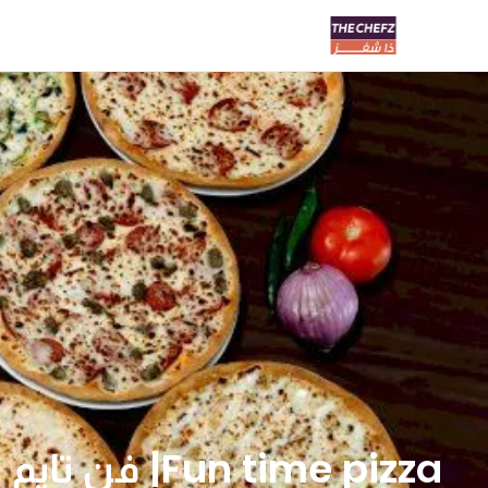
Fun time pizza| فن تايم بيتزا