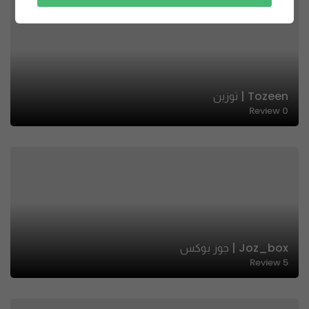
Tozeen | توزين
Review
0
Joz_box | جوز بوكس
Review
5