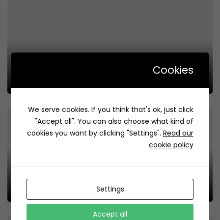
Cookies
Abnormal | ابنورمال
Review
3
We serve cookies. If you think that's ok, just click
"Accept all". You can also choose what kind of
cookies you want by clicking "Settings".
Read our
cookie policy
Molten Chocolate Cafe – مولتن شوكليت كافيه
Settings
Review
21
Accept all