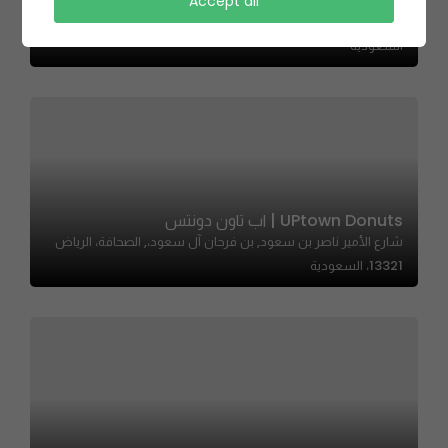
Newme Keto | نيومي كيتو
Accept all
حي, 8500 الخطائط، أم الحمام الشرقي، الرياض 12721 4075،
السعودية
UPtown Donuts | اب تاون دونتس
شارع الأمير ناصر بن سعود, بن فرحان آل سعود،, الصحافة، الرياض
13321، السعودية