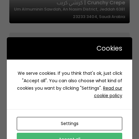
Crunchy Crepe | كرنشي كريب
6381 Um Almuminin Sawdah, An Nasim District, Jeddah
23233 3404, Saudi Arabia
Cookies
Le Gourmet Patisserie | الذواق
We serve cookies. If you think that's ok, just click
8170 King Abdul Aziz Rd, Al Ghadir, Riyadh 13311 4384,
"Accept all". You can also choose what kind of
Saudi Arabia
cookies you want by clicking "Settings".
Read our
cookie policy
Settings