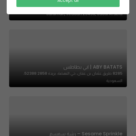
HOBAR | هبر
Accept all
6898 Abdul Rahman Ibn Ahmad As Sidayri, As
Salamah, Jeddah 23436, Saudi Arabia
ABY BATATS | ابي بطاطس
8285 طريق عثمان بن عفان، حي النهضة، بريدة 52388 2858،
السعودية
Sesame Sprinkle – رشة سمسم