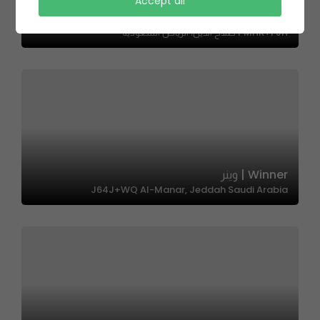
Accept all
Cipriani Food | منتجات تشبرياني
PMHR+FJH صلاح الدين، الرياض السعودية
Winner | وينر
J64J+WQ Al-Manar, Jeddah Saudi Arabia