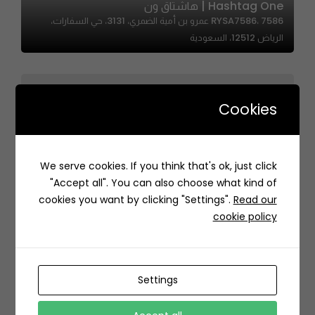
Hashtag One | هاشتاق ون
RYSA7586، 7586 عمرو بن أمية الضمري، 3131، حي السفارات،
الرياض 12512، السعودية
Cookies
We serve cookies. If you think that's ok, just click
Baalbek – بعلبك
"Accept all". You can also choose what kind of
2961 طريق العروبة، السليمانية، الرياض 12245 8309، السعودية
cookies you want by clicking "Settings".
Read our
cookie policy
Settings
HUFF&PUFF | هف اند بف
صاري فرعي، Al Khalidiyah District، Jeddah 23445