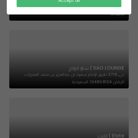
Accept all
Jeddah 23445, Al Khalidiyyah, Jeddah 23423, Saudi
Arabia
SAO LOUNGE | ساو لاونج
حي, 2719 طريق الإمام سعود بن عبدالعزيز بن محمد، المغرزات،
الرياض 12483 8124، السعودية
Elate | ايليت