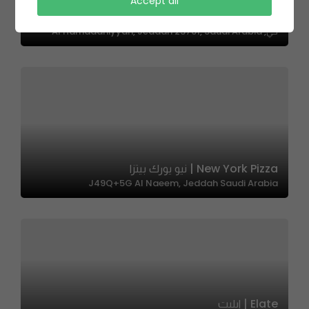
Accept all
Bahariz | مطعم بهاريز
حي, Al Hamadaniyyah, Jeddah 23761, Saudi Arabia
New York Pizza | نيو يورك بيتزا
J49Q+5G Al Naeem, Jeddah Saudi Arabia
Elate | ايليت