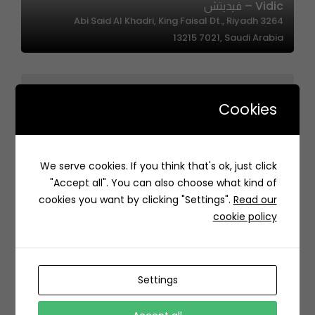
Vidic – فيديتش
3264 Abi Said Al Khadri, King Faisal Dt., Riyadh
13215 7021, Saudi Arabia
Cookies
We serve cookies. If you think that's ok, just click
CANVAS – كانفس
"Accept all". You can also choose what kind of
8080, Hittin, Riyadh 13512 3859, Saudi Arabia
cookies you want by clicking "Settings".
Read our
cookie policy
Settings