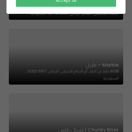
Accept all
Maharani Bojan – مهراني بوجان
6820 التخصصي، المعذر، الرياض 12714 3458، السعودية
Marble – ماربل
6139 داود بن احمد، أم الحمام الشرقي، الرياض 12321 5917،
السعودية
Chunky Bites | تشنكي بايتس