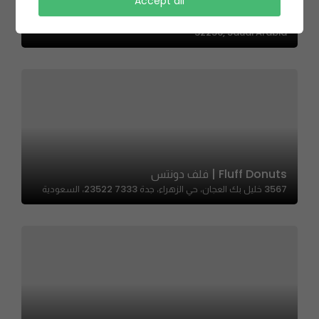
SHEERA | شيرة
Accept all
8312 Othman Ibn Affan Street, Ar Rayyan, Dammam
32256, Saudi Arabia
Fluff Donuts | فلف دونتس
3567 خليل بك العجان، حي الزهراء، جدة 23522 7333، السعودية