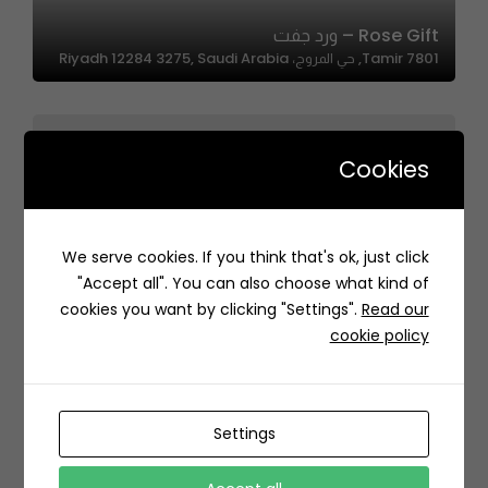
Rose Gift – ورد جفت
7801 Tamir, حي المروج، Riyadh 12284 3275, Saudi Arabia
Cookies
We serve cookies. If you think that's ok, just click
Casa Kai| كازا كاي
"Accept all". You can also choose what kind of
QPRH+P2 غرناطة، الرياض السعودية
cookies you want by clicking "Settings".
Read our
cookie policy
Settings