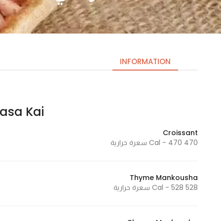
INFORMATION
Casa Kai| كازا 
Necessary
These
Croissant
cookies
470 Cal - 470 سعرة حرارية
are not
optional.
They are
Thyme Mankousha
needed
528 Cal - 528 سعرة حرارية
for the
website to
function.