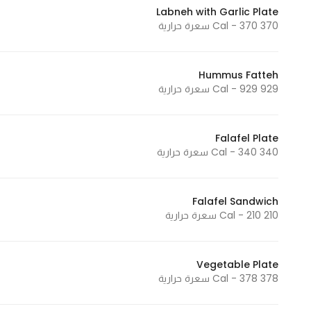
Labneh with Garlic Plate
Marketing
370 Cal - 370 سعرة حرارية
By sharing
your
interests and
Hummus Fatteh
behavior as
929 Cal - 929 سعرة حرارية
you visit our
site, you
increase the
Falafel Plate
340 Cal - 340 سعرة حرارية
chance of
seeing
personalized
Falafel Sandwich
content and
210 Cal - 210 سعرة حرارية
offers.
Vegetable Plate
378 Cal - 378 سعرة حرارية