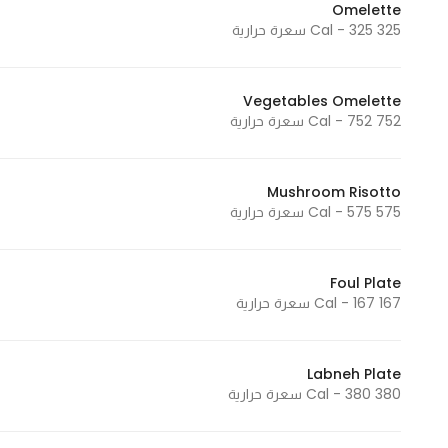
Omelette
In order for
325 Cal - 325 سعرة حرارية
our website
to perform
as well as
Vegetables Omelette
752 Cal - 752 سعرة حرارية
possible
during your
visit. If you
Mushroom Risotto
refuse
575 Cal - 575 سعرة حرارية
these
cookies,
some
Foul Plate
functionality
167 Cal - 167 سعرة حرارية
will
disappear
from the
Labneh Plate
380 Cal - 380 سعرة حرارية
website.