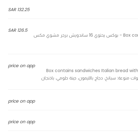
132.25 SAR
126.5 SAR
Box contains 16 sandwich of mix grilled burger, chicken and beef - بوكس يحتوي 16 ساندويش برجر مشوي مكس
price on app
Box contains sandwiches Italian bread with 
price on app
price on app