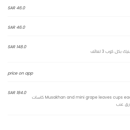
46.0 SAR
46.0 SAR
148.0 SAR
price on app
184.0 SAR
Musakhan and mini grape leaves cups each cup have 2 pcs Musakhan and 2 pcs mini grape leaves كاسات