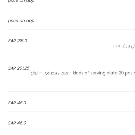
price on app
price on app
135.0 SAR
201.25 SAR
3 kinds of serving plate 20 pcs musakhan 20 pcs eggplant roll 20 pcs mini grape leaves - صحن بيضاوي ٣ انواع
46.0 SAR
46.0 SAR