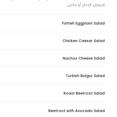
الروبيان، الدجاج أو مكس
Marketing
By sharing
your
Fatteh Eggplant Salad
interests and
behavior as
you visit our
Chicken Caesar Salad
site, you
increase the
chance of
Nachos Cheese Salad
seeing
personalized
Turkish Bulgur Salad
content and
offers.
Roast Beetroot Salad
Beetroot with Avocado Salad