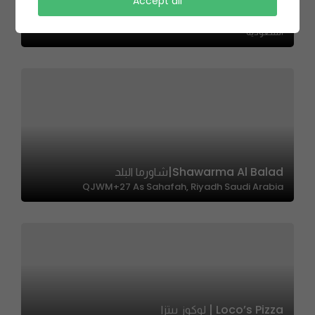
Kabst Hatab | كبسة حطب
Accept all
حي, 6787 طريق الملك عبدالعزيز، العارض، الرياض 13335 2676،
السعودية
Shawarma Al Balad|شاورما البلد
QJWM+27 As Sahafah, Riyadh Saudi Arabia
Loco’s Pizza | لوكوز بيتزا