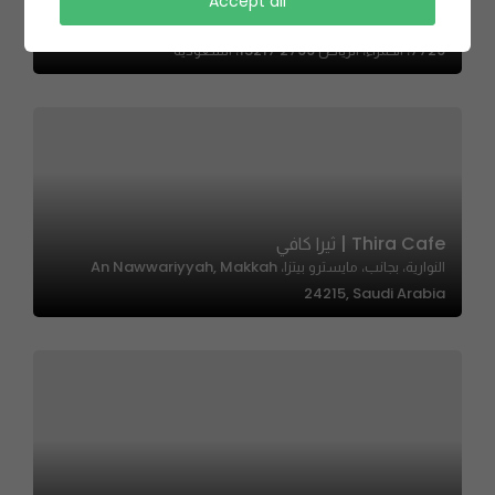
Accept all
PONCHIK | بونشيك
7729، الحمراء، الرياض 13217 2799، السعودية
Thira Cafe | ثيرا كافي
النوارية، بجانب، مايسترو بيتزا، An Nawwariyyah, Makkah
24215, Saudi Arabia