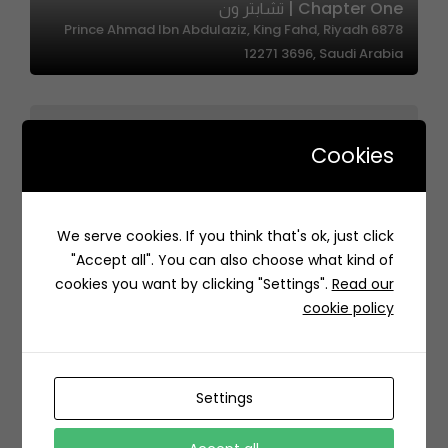
Chapter One | تشابتر ون
6878 Prince Ahmad Ibn Abdulaziz, King Fahd, Riyadh
12271 3696, Saudi Arabia
Cookies
Suhail – سهيل
We serve cookies. If you think that's ok, just click
7665 Northern Ring Rd, حي النخيل، Riyadh 12385, Saudi
"Accept all". You can also choose what kind of
Arabia
cookies you want by clicking "Settings".
Read our
cookie policy
Settings