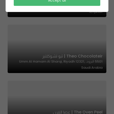
Gingerbread Queen – ملكة الجنجربريد
Accept all
6702 ابي الفتوح الخطيب، الملك فهد، الرياض 12271 3295،
السعودية
Theo Chocolateir | ثيو تشوكلتير
5501 البرود، Umm Al Hamam Al Sharqi, Riyadh 12321,
Saudi Arabia
The Oven Peel | عصا الفرن