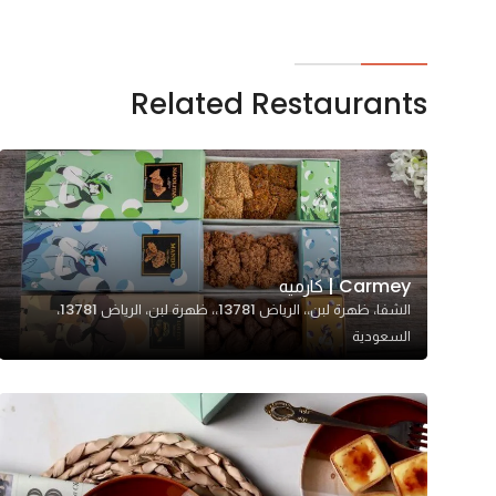
Related Restaurants
Carmey | كارميه
الشفا، ظهرة لبن،، الرياض 13781،، ظهرة لبن، الرياض 13781،
السعودية