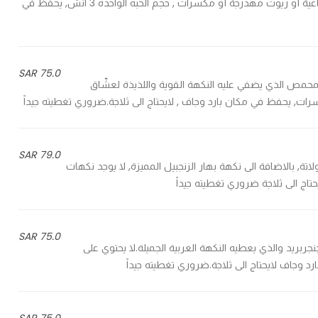
والبسكويت ناعم ورطب, يخبز على هيئة انسان , لا يوجد به نكهات صناعية أو زيوت مهدرجة أو مكسرات , حجم الحبه الواحده 3 انش, يحفظ في
75.0 SAR
جوز الهند المحمص الذي يضفي عليه النكهة القوية واللذيذة لعشّاق
سرات, يحفظ في مكان بارد وجاف , لايحتاج الى ثلاجة.ضروري تغطيته جيداً
79.0 SAR
ة والشوكولاتة, بالاضافة الى نكهة بهار الزنجبيل المميزة, لا يوجد نكهات
اج الى ثلاجة ضروري تغطيته جيداً
75.0 SAR
طبقات الجنجربريد والذي يعطيه النكهة العربية الجميلة.لا يحتوي على
د وجاف لايحتاج الى ثلاجة.ضروري تغطيته جيداً