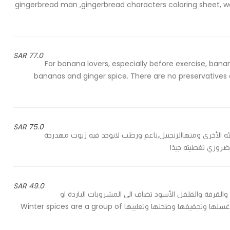
gingerbread man ,gingerbread characters coloring sheet, woo
77.0 SAR
For banana lovers, especially before exercise, bana
bananas and ginger spice. There are no preservatives o
75.0 SAR
افئه الأخرى ومنهاالزنجبيل,ناعم ورطب لايوجد فيه زيوت مهدرجة
ضروري تغطيته جيدًا
49.0 SAR
القرفة والفلفل الأسود تضاف الى المشروبات الباردة او
الساخنة والمخبوزات تجهيز يدوي منزلي مية بالمية حيث يتم تنظيفها وغسلها وتجفيفها وطحنها وتعليبها Winter spices are a group of