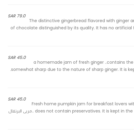
79.0 SAR
The distinctive gingerbread flavored with ginger 
of chocolate distinguished by its quality. It has no artificial
45.0 SAR
..a homemade jam of fresh ginger ..contains the f
somewhat sharp due to the nature of sharp ginger. It is kept in the refrigerator for a period of seven to nine months.
45.0 SAR
. Fresh home pumpkin jam for breakfast lovers wit
does not contain preservatives. It is kept in the refrigerator for a period of seven months to nine months ..مربى البرتقال