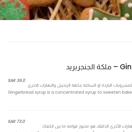
ربريد
39.0 SAR
مشروبات الباردة او الساخنة بنكهة الزنجبيل والبهارات الاخرى
Gingerbread syrup is a concentrated syrup to sweeten baked goods
73.0 SAR
ل وبقية البهارات الأخرى الدافئة, هو مخبوز قوامه ما بين الكعك