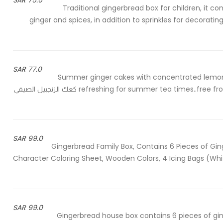
75.0 SAR
Traditional gingerbread box for children, it co
ginger and spices, in addition to sprinkles for decorati
77.0 SAR
Summer ginger cakes with concentrated lemon fl
refreshing for summer tea times..free from hydrogenated oils or nuts..keep in a cool and dry place كعك الزنجبيل الصيفي
99.0 SAR
Gingerbread Family Box, Contains 6 Pieces of Ging
Character Coloring Sheet, Wooden Colors, 4 Icing Bags (Whi
99.0 SAR
Gingerbread house box contains 6 pieces of gi