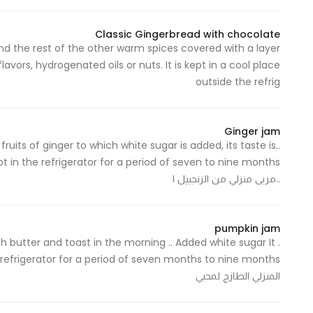
Classic Gingerbread with chocolate
and the rest of the other warm spices covered with a layer
 flavors, hydrogenated oils or nuts. It is kept in a cool place
outside the refrig
Ginger jam
ruits of ginger to which white sugar is added, its taste is
..مربى منزلي من الزنجبيل ا
pumpkin jam
h butter and toast in the morning .. Added white sugar It
المنزلي الطازج لمحبي