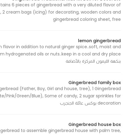
ntains 6 pieces of gingerbread with a very diluted flavor of
In order for
ng, 2 cream bags (icing) for decorating, wooden colors and
our website
gingerbread coloring sheet, free
to perform
as well as
possible
lemon gingerbread
during your
avor in addition to natural ginger spice..soft, moist and
visit. If you
refuse
بنكهة الليمون المركزة بالأضافة
these
cookies,
some
Gingerbread family box
erbread (Father, Boy, Girl and house, tree), 1 Gingerbread
functionality
te/Pink/Green/Blue), Some of candy, 2 sugar sprinkles for
will
decoration بوكس عائلة الجنجرب
disappear
from the
website.
Gingerbread house box
ngerbread to assemble gingerbread house with palm tree,