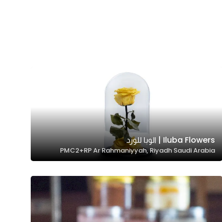
Iluba Flowers | الوبا للورد
PMC2+RP Ar Rahmaniyyah, Riyadh Saudi Arabia