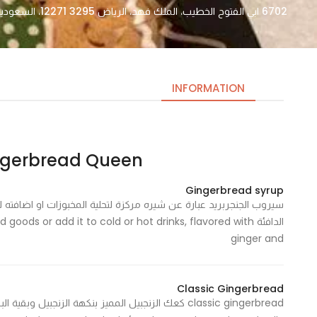
6702 ابي الفتوح الخطيب، الملك فهد، الرياض 12271 3295، السعودية
INFORMATION
Gingerbread Queen – ملكة الجنج
Necessary
These
Gingerbread syrup
cookies
سيروب الجنجربريد عبارة عن شيره مركزة لتحلية المخبوزات او اضافته لل
are not
الدافئة  or add it to cold or hot drinks, flavored with
optional.
ginger and
They are
needed
for the
Classic Gingerbread
website to
classic gingerbread كعك الزنجبيل المميز بنكهة الزنجبي
function.