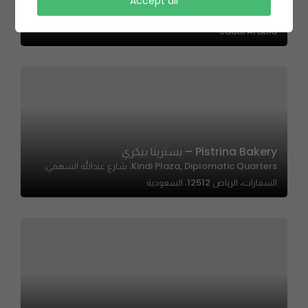
Raseef 4 – رصيف ٤
Accept all
Alia Plaza, 8476 طريق ابي بكر الصديق، الربيع، الرياض 13316,
Saudi Arabia
Pistrina Bakery – بسترينا بيكري
Kindi Plaza, Diplomatic Quarters، شارع عبدالله السهمي،
السفارات، الرياض 12512، السعودية