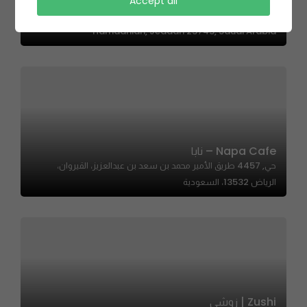
Accept all
Universal Sandwich | الساندويش العالمي
Hamdaniah, Jeddah 23743, Saudi Arabia
Napa Cafe – نابا
حي, 4457 طريق الأمير محمد بن سعد بن عبدالعزيز، القيروان،
الرياض 13532، السعودية
Zushi | زوشي