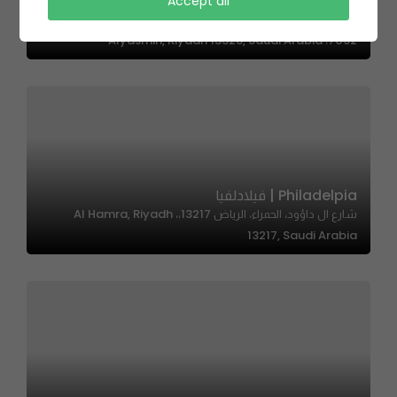
Accept all
Pan Bakery – بان بيكري
7092، Alyasmin, Riyadh 13326, Saudi Arabia
Philadelpia | فيلادلفيا
شارع ال داؤود، الحمراء، الرياض 13217،، Al Hamra, Riyadh
13217, Saudi Arabia