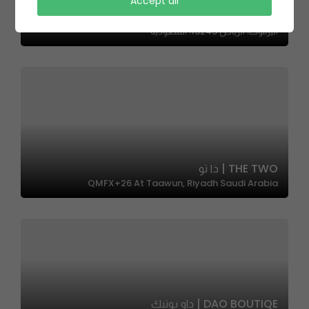
Accept all
Loloh Alyrmok | مطعم لؤلؤة اليرموك
اليرموك، الرياض 13243، السعودية
THE TWO | ذا تو
QMFX+26 At Taawun, Riyadh Saudi Arabia
DAO BOUTIQE | داو بوتيك