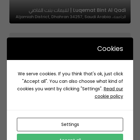
Luqemat Bint Al Qadi | لقيمات بنت القاضي
الجامعة،، Aljamiah District, Dhahran 34257, Saudi Arabia
Cookies
Huma Bay | هوما باي
We serve cookies. If you think that's ok, just click
Qassem Zeinah, Ar Rawdah, Jeddah 23434, Saudi
"Accept all". You can also choose what kind of
Arabia
cookies you want by clicking "Settings".
Read our
cookie policy
Settings