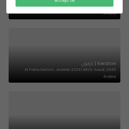
Joy Cafe | جوي كافيه
Accept all
3589 Takhassusi St, حي المحمدية، Riyadh 12362, Saudi
Arabia
Keraton | كراتون
2940, Al Faiha District, Jeddah 22241 8829, Saudi
Arabia