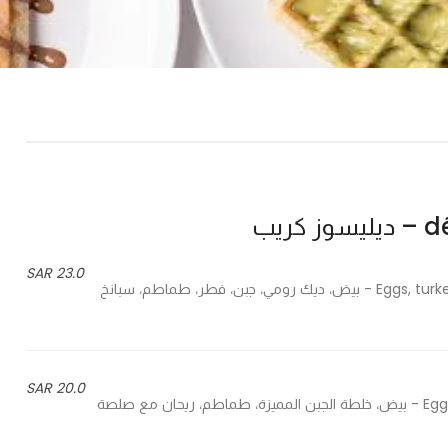
ريب
23.0 SAR
Eggs, turkey, cheese, mushroom, tomato, spinach and ranch sauce - بيض، ديك رومي، جبن، فطر، طماطم، سبانخ
20.0 SAR
Eggs, mix cheese, tomato, basil with delicieuse special sauce - بيض، خلطة الجبن المميزة، طماطم، ريحان مع صلصة