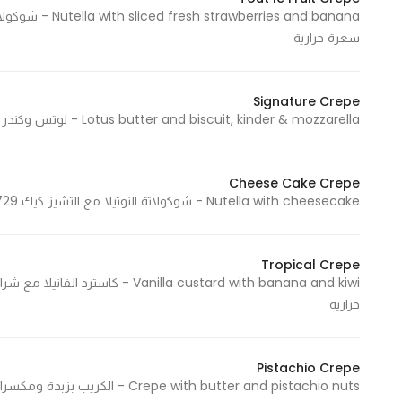
Marketing
سعرة حرارية
By sharing
your
interests and
Signature Crepe
behavior as
Lotus butter and biscuit, kinder & mozzarella - لوتس وكندر مع جبنة الموزاريلا 698 Cal - 698 سعرة حرارية
you visit our
site, you
increase the
Cheese Cake Crepe
chance of
Nutella with cheesecake - شوكولاتة النوتيلا مع التشيز كيك 729 Cal - 729 سعرة حرارية
seeing
personalized
Tropical Crepe
content and
offers.
حرارية
Pistachio Crepe
Crepe with butter and pistachio nuts - الكريب بزبدة ومكسرات الفستق 490 Cal - 490 سعرة حرارية