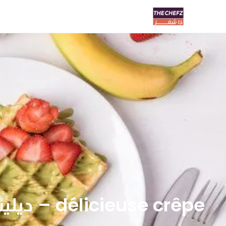
délicieuse crêpe – ديليسوز كريب