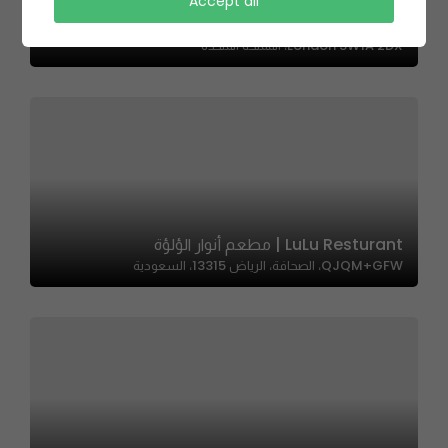
Sugar Sprinkles – شوقر سبرينكلز
Accept all
South Tottenham Railway Station, Charing Cross,
London SW1A 2DX، المملكة المتحدة
LuLu Resturant | مطعم أنوار الؤلؤة
QJQM+GFW، الصحافة، الرياض 13315، السعودية